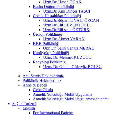
Uzm.Dr. Hasan OCAK
Kadın Doğum Polikliniği
Uzm.Dr. Anıl Dinçer TAŞCI
Çocuk Hastalıkları Polikliniği
Uzm.Dr.Büşra TUNALI ÖZCAN
Uzm.Dr.Elif LEVENTOĞLU
Uzm.Dr.Elif sena ÖZTÜRK
Üroloji Polikliniği
Uzm.Dr. Ahmet VARAN
KBB Polikliniği
Opr. Dr. Salih Cengiz MERAL
Kardiyoloji Polikliniği
Uzm. Dr. Mehmet KUZUCU
Radyoloji Polikliniği
Uzm. Dr. Gülbin Güleryüz BOLSU
Acil Servis Hekimlerimiz
Poliklinik Hekimlerimiz
Anne & Bebek
Gebe Okulu
Annelik Yolculuğu Mobil Uygulama
Annelik Yolculuğu Mobil Uygulaması anlatımı
Sağlık Turizmi
English
For International Patients