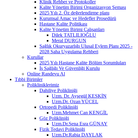
Klinik Rehber ve Protokoller
Kalite Yönetim Birimi Organizasyon Şeması
2025 Yılı 2. Öz değerlendirme planı
Kurumsal Amaç ve Hedefler Prosedürü
Hastane Kalite Politikası
Kalite Yönetim Birimi Çalışanları
Dilek TATLILIOĞLU
Meral DURGUN
Sağlık Okuryazarlığı Ulusal Eylem Planı 2025 -
2028 Saha Uygulama Rehberi
Kurullar
2025 Yılı Hastane Kalite Bölüm Sorumluları
İş Sağlığı Ve Güvenliği Kurulu
Online Randevu Al
Tıbbi Birimler
Polikliniklerimiz
Dahiliye Polikliniği
Uzm. Dr. Ayşegül KESKİN
Uzm.Dr. Ozan YÜCEL
Ortopedi Polikliniği
Uzm.Mehmet Can KENGİL
Göz Polikliniği
Uzm.Dr.Sena Esra GÜNAY
Fizik Tedavi Polikliniği
Uzm.Dr.Rabia DAYLAK