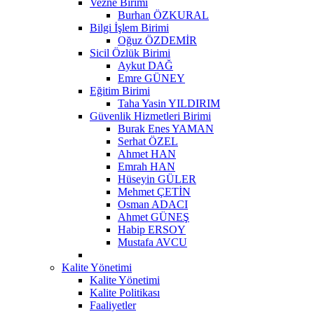
Vezne Birimi
Burhan ÖZKURAL
Bilgi İşlem Birimi
Oğuz ÖZDEMİR
Sicil Özlük Birimi
Aykut DAĞ
Emre GÜNEY
Eğitim Birimi
Taha Yasin YILDIRIM
Güvenlik Hizmetleri Birimi
Burak Enes YAMAN
Serhat ÖZEL
Ahmet HAN
Emrah HAN
Hüseyin GÜLER
Mehmet ÇETİN
Osman ADACI
Ahmet GÜNEŞ
Habip ERSOY
Mustafa AVCU
Kalite Yönetimi
Kalite Yönetimi
Kalite Politikası
Faaliyetler