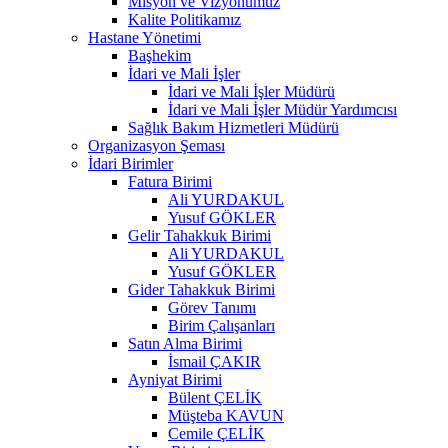
Misyon ve Vizyonumuz
Kalite Politikamız
Hastane Yönetimi
Başhekim
İdari ve Mali İşler
İdari ve Mali İşler Müdürü
İdari ve Mali İşler Müdür Yardımcısı
Sağlık Bakım Hizmetleri Müdürü
Organizasyon Şeması
İdari Birimler
Fatura Birimi
Ali YURDAKUL
Yusuf GÖKLER
Gelir Tahakkuk Birimi
Ali YURDAKUL
Yusuf GÖKLER
Gider Tahakkuk Birimi
Görev Tanımı
Birim Çalışanları
Satın Alma Birimi
İsmail ÇAKIR
Ayniyat Birimi
Bülent ÇELİK
Müşteba KAVUN
Cemile ÇELİK