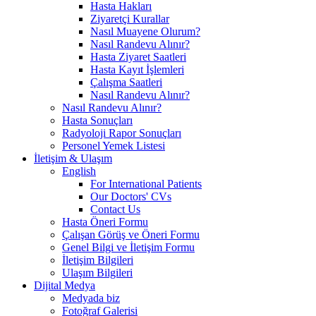
Hasta Hakları
Ziyaretçi Kurallar
Nasıl Muayene Olurum?
Nasıl Randevu Alınır?
Hasta Ziyaret Saatleri
Hasta Kayıt İşlemleri
Çalışma Saatleri
Nasıl Randevu Alınır?
Nasıl Randevu Alınır?
Hasta Sonuçları
Radyoloji Rapor Sonuçları
Personel Yemek Listesi
İletişim & Ulaşım
English
For International Patients
Our Doctors' CVs
Contact Us
Hasta Öneri Formu
Çalışan Görüş ve Öneri Formu
Genel Bilgi ve İletişim Formu
İletişim Bilgileri
Ulaşım Bilgileri
Dijital Medya
Medyada biz
Fotoğraf Galerisi