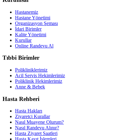
Hastanemiz
Hastane Yönetimi
Organizasyon Şeması
İdari Birimler
Kalite Yönetimi
Kurullar
Online Randevu Al
Tıbbi Birimler
Polikliniklerimiz
Acil Servis Hekimlerimiz
Poliklinik Hekimlerimiz
Anne & Bebek
Hasta Rehberi
Hasta Hakları
Ziyaretçi Kurallar
Nasıl Muayene Olurum?
Nasıl Randevu Alınır?
Hasta Ziyaret Saatleri
Hasta Kayıt İşlemleri