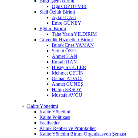
Bilgi İşlem Birimi
Oğuz ÖZDEMİR
Sicil Özlük Birimi
Aykut DAĞ
Emre GÜNEY
Eğitim Birimi
Taha Yasin YILDIRIM
Güvenlik Hizmetleri Birimi
Burak Enes YAMAN
Serhat ÖZEL
Ahmet HAN
Emrah HAN
Hüseyin GÜLER
Mehmet ÇETİN
Osman ADACI
Ahmet GÜNEŞ
Habip ERSOY
Mustafa AVCU
Kalite Yönetimi
Kalite Yönetimi
Kalite Politikası
Faaliyetler
Klinik Rehber ve Protokoller
Kalite Yönetim Birimi Organizasyon Şeması