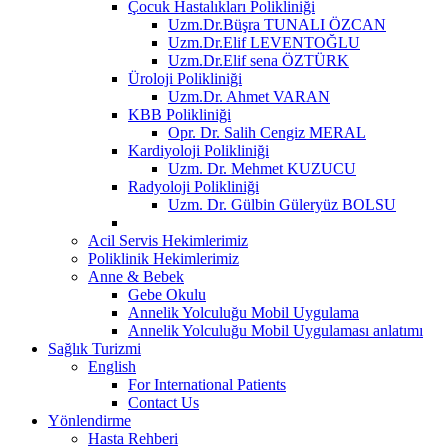
Çocuk Hastalıkları Polikliniği
Uzm.Dr.Büşra TUNALI ÖZCAN
Uzm.Dr.Elif LEVENTOĞLU
Uzm.Dr.Elif sena ÖZTÜRK
Üroloji Polikliniği
Uzm.Dr. Ahmet VARAN
KBB Polikliniği
Opr. Dr. Salih Cengiz MERAL
Kardiyoloji Polikliniği
Uzm. Dr. Mehmet KUZUCU
Radyoloji Polikliniği
Uzm. Dr. Gülbin Güleryüz BOLSU
Acil Servis Hekimlerimiz
Poliklinik Hekimlerimiz
Anne & Bebek
Gebe Okulu
Annelik Yolculuğu Mobil Uygulama
Annelik Yolculuğu Mobil Uygulaması anlatımı
Sağlık Turizmi
English
For International Patients
Contact Us
Yönlendirme
Hasta Rehberi