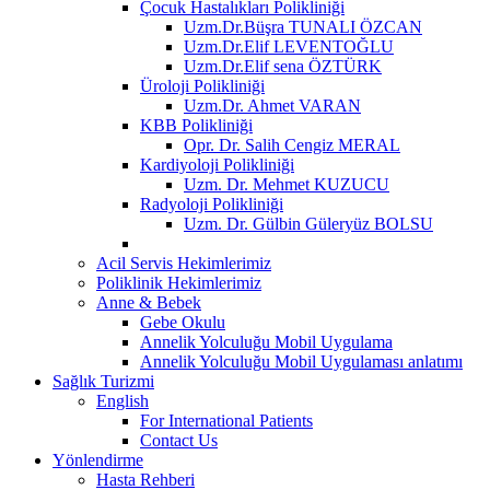
Çocuk Hastalıkları Polikliniği
Uzm.Dr.Büşra TUNALI ÖZCAN
Uzm.Dr.Elif LEVENTOĞLU
Uzm.Dr.Elif sena ÖZTÜRK
Üroloji Polikliniği
Uzm.Dr. Ahmet VARAN
KBB Polikliniği
Opr. Dr. Salih Cengiz MERAL
Kardiyoloji Polikliniği
Uzm. Dr. Mehmet KUZUCU
Radyoloji Polikliniği
Uzm. Dr. Gülbin Güleryüz BOLSU
Acil Servis Hekimlerimiz
Poliklinik Hekimlerimiz
Anne & Bebek
Gebe Okulu
Annelik Yolculuğu Mobil Uygulama
Annelik Yolculuğu Mobil Uygulaması anlatımı
Sağlık Turizmi
English
For International Patients
Contact Us
Yönlendirme
Hasta Rehberi