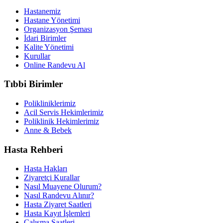
Hastanemiz
Hastane Yönetimi
Organizasyon Şeması
İdari Birimler
Kalite Yönetimi
Kurullar
Online Randevu Al
Tıbbi Birimler
Polikliniklerimiz
Acil Servis Hekimlerimiz
Poliklinik Hekimlerimiz
Anne & Bebek
Hasta Rehberi
Hasta Hakları
Ziyaretçi Kurallar
Nasıl Muayene Olurum?
Nasıl Randevu Alınır?
Hasta Ziyaret Saatleri
Hasta Kayıt İşlemleri
Çalışma Saatleri