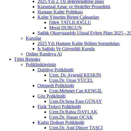
2025 Yılı 2. Öz değerlendirme planı
Kurumsal Amaç ve Hedefler Prosedürü
Hastane Kalite Politikası
Kalite Yönetim Birimi Çalışanları
Dilek TATLILIOĞLU
Meral DURGUN
Sağlık Okuryazarlığı Ulusal Eylem Planı 2025 - 
Kurullar
2025 Yılı Hastane Kalite Bölüm Sorumluları
İş Sağlığı Ve Güvenliği Kurulu
Online Randevu Al
Tıbbi Birimler
Polikliniklerimiz
Dahiliye Polikliniği
Uzm. Dr. Ayşegül KESKİN
Uzm.Dr. Ozan YÜCEL
Ortopedi Polikliniği
Uzm.Mehmet Can KENGİL
Göz Polikliniği
Uzm.Dr.Sena Esra GÜNAY
Fizik Tedavi Polikliniği
Uzm.Dr.Rabia DAYLAK
Uzm.Dr. Hasan OCAK
Kadın Doğum Polikliniği
Uzm.Dr. Anıl Dinçer TAŞCI