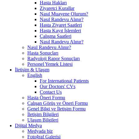
Hasta Hakları
Ziyaretçi Kurallar
Nasıl Muayene Olurum?
Nasıl Randevu Alınır?
Hasta Ziyaret Saatleri
Hasta Kayıt İşlemleri
Çalışma Saatleri
Nasıl Randevu Alınır?
Nasıl Randevu Alınır?
Hasta Sonuçları
Radyoloji Rapor Sonuçları
Personel Yemek Listesi
İletişim & Ulaşım
English
For International Patients
Our Doctors' CVs
Contact Us
Hasta Öneri Formu
Çalışan Görüş ve Öneri Formu
Genel Bilgi ve İletişim Formu
İletişim Bilgileri
Ulaşım Bilgileri
Dijital Medya
Medyada biz
Fotoğraf Galerisi