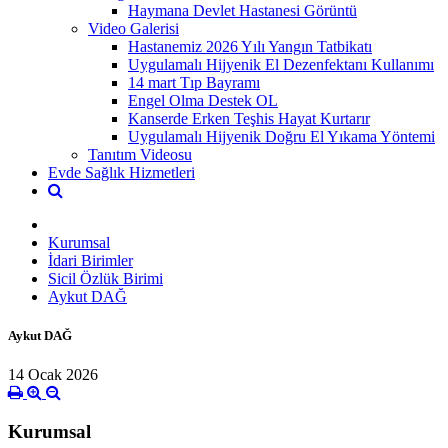
Haymana Devlet Hastanesi Görüntü
Video Galerisi
Hastanemiz 2026 Yılı Yangın Tatbikatı
Uygulamalı Hijyenik El Dezenfektanı Kullanımı
14 mart Tıp Bayramı
Engel Olma Destek OL
Kanserde Erken Teşhis Hayat Kurtarır
Uygulamalı Hijyenik Doğru El Yıkama Yöntemi
Tanıtım Videosu
Evde Sağlık Hizmetleri
Kurumsal
İdari Birimler
Sicil Özlük Birimi
Aykut DAĞ
Aykut DAĞ
14 Ocak 2026
Kurumsal