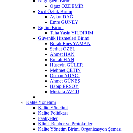
Bilgi İşlem Birimi
Oğuz ÖZDEMİR
Sicil Özlük Birimi
Aykut DAĞ
Emre GÜNEY
Eğitim Birimi
Taha Yasin YILDIRIM
Güvenlik Hizmetleri Birimi
Burak Enes YAMAN
Serhat ÖZEL
Ahmet HAN
Emrah HAN
Hüseyin GÜLER
Mehmet ÇETİN
Osman ADACI
Ahmet GÜNEŞ
Habip ERSOY
Mustafa AVCU
Kalite Yönetimi
Kalite Yönetimi
Kalite Politikası
Faaliyetler
Klinik Rehber ve Protokoller
Kalite Yönetim Birimi Organizasyon Şeması