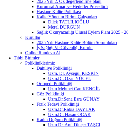
2025 Yılı 2. Öz değerlendirme planı
Kurumsal Amaç ve Hedefler Prosedürü
Hastane Kalite Politikası
Kalite Yönetim Birimi Çalışanları
Dilek TATLILIOĞLU
Meral DURGUN
Sağlık Okuryazarlığı Ulusal Eylem Planı 2025 - 
Kurullar
2025 Yılı Hastane Kalite Bölüm Sorumluları
İş Sağlığı Ve Güvenliği Kurulu
Online Randevu Al
Tıbbi Birimler
Polikliniklerimiz
Dahiliye Polikliniği
Uzm. Dr. Ayşegül KESKİN
Uzm.Dr. Ozan YÜCEL
Ortopedi Polikliniği
Uzm.Mehmet Can KENGİL
Göz Polikliniği
Uzm.Dr.Sena Esra GÜNAY
Fizik Tedavi Polikliniği
Uzm.Dr.Rabia DAYLAK
Uzm.Dr. Hasan OCAK
Kadın Doğum Polikliniği
Uzm.Dr. Anıl Dinçer TAŞCI