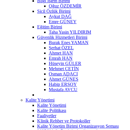
Bilgi İşlem Birimi
Oğuz ÖZDEMİR
Sicil Özlük Birimi
Aykut DAĞ
Emre GÜNEY
Eğitim Birimi
Taha Yasin YILDIRIM
Güvenlik Hizmetleri Birimi
Burak Enes YAMAN
Serhat ÖZEL
Ahmet HAN
Emrah HAN
Hüseyin GÜLER
Mehmet ÇETİN
Osman ADACI
Ahmet GÜNEŞ
Habip ERSOY
Mustafa AVCU
Kalite Yönetimi
Kalite Yönetimi
Kalite Politikası
Faaliyetler
Klinik Rehber ve Protokoller
Kalite Yönetim Birimi Organizasyon Şeması