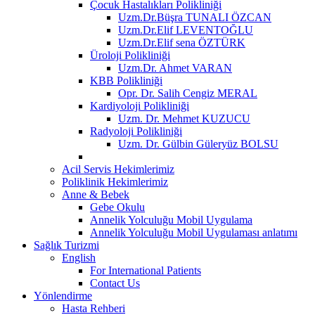
Çocuk Hastalıkları Polikliniği
Uzm.Dr.Büşra TUNALI ÖZCAN
Uzm.Dr.Elif LEVENTOĞLU
Uzm.Dr.Elif sena ÖZTÜRK
Üroloji Polikliniği
Uzm.Dr. Ahmet VARAN
KBB Polikliniği
Opr. Dr. Salih Cengiz MERAL
Kardiyoloji Polikliniği
Uzm. Dr. Mehmet KUZUCU
Radyoloji Polikliniği
Uzm. Dr. Gülbin Güleryüz BOLSU
Acil Servis Hekimlerimiz
Poliklinik Hekimlerimiz
Anne & Bebek
Gebe Okulu
Annelik Yolculuğu Mobil Uygulama
Annelik Yolculuğu Mobil Uygulaması anlatımı
Sağlık Turizmi
English
For International Patients
Contact Us
Yönlendirme
Hasta Rehberi