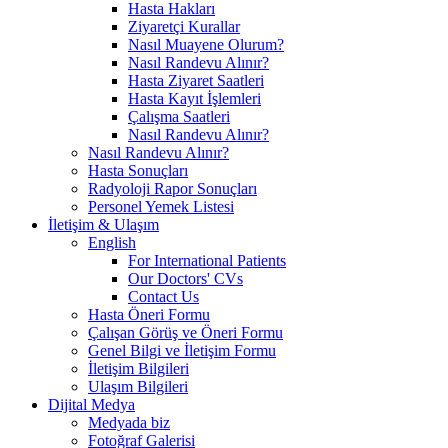
Hasta Hakları
Ziyaretçi Kurallar
Nasıl Muayene Olurum?
Nasıl Randevu Alınır?
Hasta Ziyaret Saatleri
Hasta Kayıt İşlemleri
Çalışma Saatleri
Nasıl Randevu Alınır?
Nasıl Randevu Alınır?
Hasta Sonuçları
Radyoloji Rapor Sonuçları
Personel Yemek Listesi
İletişim & Ulaşım
English
For International Patients
Our Doctors' CVs
Contact Us
Hasta Öneri Formu
Çalışan Görüş ve Öneri Formu
Genel Bilgi ve İletişim Formu
İletişim Bilgileri
Ulaşım Bilgileri
Dijital Medya
Medyada biz
Fotoğraf Galerisi