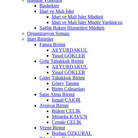
Hastane Yönetimi
Başhekim
İdari ve Mali İşler
İdari ve Mali İşler Müdürü
İdari ve Mali İşler Müdür Yardımcısı
Sağlık Bakım Hizmetleri Müdürü
Organizasyon Şeması
İdari Birimler
Fatura Birimi
Ali YURDAKUL
Yusuf GÖKLER
Gelir Tahakkuk Birimi
Ali YURDAKUL
Yusuf GÖKLER
Gider Tahakkuk Birimi
Görev Tanımı
Birim Çalışanları
Satın Alma Birimi
İsmail ÇAKIR
Ayniyat Birimi
Bülent ÇELİK
Müşteba KAVUN
Cemile ÇELİK
Vezne Birimi
Burhan ÖZKURAL