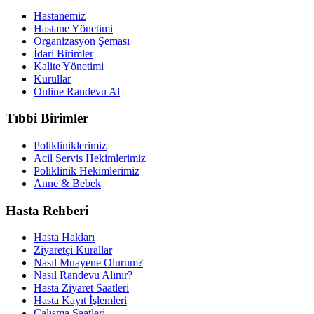
Hastanemiz
Hastane Yönetimi
Organizasyon Şeması
İdari Birimler
Kalite Yönetimi
Kurullar
Online Randevu Al
Tıbbi Birimler
Polikliniklerimiz
Acil Servis Hekimlerimiz
Poliklinik Hekimlerimiz
Anne & Bebek
Hasta Rehberi
Hasta Hakları
Ziyaretçi Kurallar
Nasıl Muayene Olurum?
Nasıl Randevu Alınır?
Hasta Ziyaret Saatleri
Hasta Kayıt İşlemleri
Çalışma Saatleri