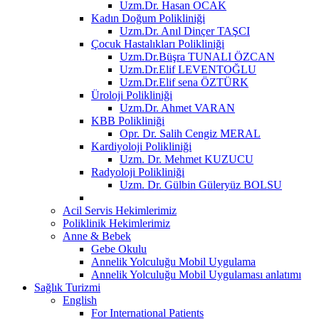
Uzm.Dr. Hasan OCAK
Kadın Doğum Polikliniği
Uzm.Dr. Anıl Dinçer TAŞCI
Çocuk Hastalıkları Polikliniği
Uzm.Dr.Büşra TUNALI ÖZCAN
Uzm.Dr.Elif LEVENTOĞLU
Uzm.Dr.Elif sena ÖZTÜRK
Üroloji Polikliniği
Uzm.Dr. Ahmet VARAN
KBB Polikliniği
Opr. Dr. Salih Cengiz MERAL
Kardiyoloji Polikliniği
Uzm. Dr. Mehmet KUZUCU
Radyoloji Polikliniği
Uzm. Dr. Gülbin Güleryüz BOLSU
Acil Servis Hekimlerimiz
Poliklinik Hekimlerimiz
Anne & Bebek
Gebe Okulu
Annelik Yolculuğu Mobil Uygulama
Annelik Yolculuğu Mobil Uygulaması anlatımı
Sağlık Turizmi
English
For International Patients