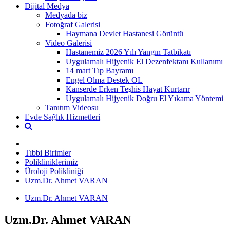
Dijital Medya
Medyada biz
Fotoğraf Galerisi
Haymana Devlet Hastanesi Görüntü
Video Galerisi
Hastanemiz 2026 Yılı Yangın Tatbikatı
Uygulamalı Hijyenik El Dezenfektanı Kullanımı
14 mart Tıp Bayramı
Engel Olma Destek OL
Kanserde Erken Teşhis Hayat Kurtarır
Uygulamalı Hijyenik Doğru El Yıkama Yöntemi
Tanıtım Videosu
Evde Sağlık Hizmetleri
Tıbbi Birimler
Polikliniklerimiz
Üroloji Polikliniği
Uzm.Dr. Ahmet VARAN
Uzm.Dr. Ahmet VARAN
Uzm.Dr. Ahmet VARAN