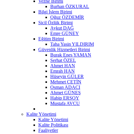
Vezne Birimi
Burhan ÖZKURAL
Bilgi İşlem Birimi
Oğuz ÖZDEMİR
Sicil Özlük Birimi
Aykut DAĞ
Emre GÜNEY
Eğitim Birimi
Taha Yasin YILDIRIM
Güvenlik Hizmetleri Birimi
Burak Enes YAMAN
Serhat ÖZEL
Ahmet HAN
Emrah HAN
Hüseyin GÜLER
Mehmet ÇETİN
Osman ADACI
Ahmet GÜNEŞ
Habip ERSOY
Mustafa AVCU
Kalite Yönetimi
Kalite Yönetimi
Kalite Politikası
Faaliyetler