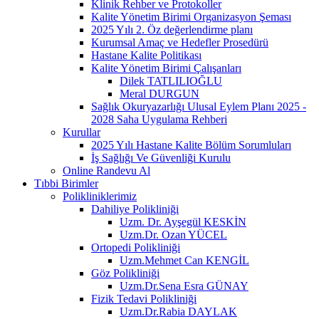
Klinik Rehber ve Protokoller
Kalite Yönetim Birimi Organizasyon Şeması
2025 Yılı 2. Öz değerlendirme planı
Kurumsal Amaç ve Hedefler Prosedürü
Hastane Kalite Politikası
Kalite Yönetim Birimi Çalışanları
Dilek TATLILIOĞLU
Meral DURGUN
Sağlık Okuryazarlığı Ulusal Eylem Planı 2025 -
2028 Saha Uygulama Rehberi
Kurullar
2025 Yılı Hastane Kalite Bölüm Sorumluları
İş Sağlığı Ve Güvenliği Kurulu
Online Randevu Al
Tıbbi Birimler
Polikliniklerimiz
Dahiliye Polikliniği
Uzm. Dr. Ayşegül KESKİN
Uzm.Dr. Ozan YÜCEL
Ortopedi Polikliniği
Uzm.Mehmet Can KENGİL
Göz Polikliniği
Uzm.Dr.Sena Esra GÜNAY
Fizik Tedavi Polikliniği
Uzm.Dr.Rabia DAYLAK