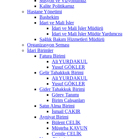
Misyon ve Vizyonumuz
Kalite Politikamız
Hastane Yönetimi
Başhekim
İdari ve Mali İşler
İdari ve Mali İşler Müdürü
İdari ve Mali İşler Müdür Yardımcısı
Sağlık Bakım Hizmetleri Müdürü
Organizasyon Şeması
İdari Birimler
Fatura Birimi
Ali YURDAKUL
Yusuf GÖKLER
Gelir Tahakkuk Birimi
Ali YURDAKUL
Yusuf GÖKLER
Gider Tahakkuk Birimi
Görev Tanımı
Birim Çalışanları
Satın Alma Birimi
İsmail ÇAKIR
Ayniyat Birimi
Bülent ÇELİK
Müşteba KAVUN
Cemile ÇELİK