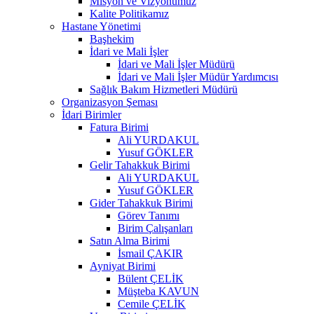
Misyon ve Vizyonumuz
Kalite Politikamız
Hastane Yönetimi
Başhekim
İdari ve Mali İşler
İdari ve Mali İşler Müdürü
İdari ve Mali İşler Müdür Yardımcısı
Sağlık Bakım Hizmetleri Müdürü
Organizasyon Şeması
İdari Birimler
Fatura Birimi
Ali YURDAKUL
Yusuf GÖKLER
Gelir Tahakkuk Birimi
Ali YURDAKUL
Yusuf GÖKLER
Gider Tahakkuk Birimi
Görev Tanımı
Birim Çalışanları
Satın Alma Birimi
İsmail ÇAKIR
Ayniyat Birimi
Bülent ÇELİK
Müşteba KAVUN
Cemile ÇELİK