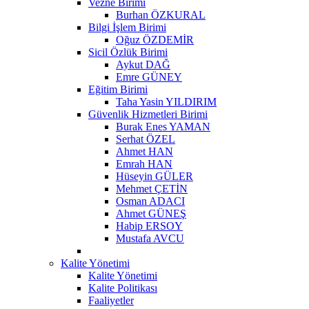
Vezne Birimi
Burhan ÖZKURAL
Bilgi İşlem Birimi
Oğuz ÖZDEMİR
Sicil Özlük Birimi
Aykut DAĞ
Emre GÜNEY
Eğitim Birimi
Taha Yasin YILDIRIM
Güvenlik Hizmetleri Birimi
Burak Enes YAMAN
Serhat ÖZEL
Ahmet HAN
Emrah HAN
Hüseyin GÜLER
Mehmet ÇETİN
Osman ADACI
Ahmet GÜNEŞ
Habip ERSOY
Mustafa AVCU
Kalite Yönetimi
Kalite Yönetimi
Kalite Politikası
Faaliyetler