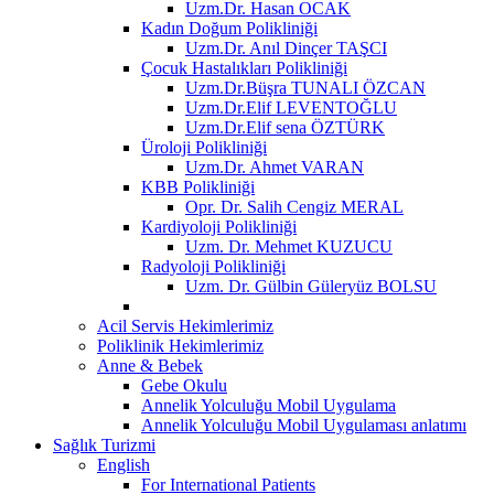
Uzm.Dr. Hasan OCAK
Kadın Doğum Polikliniği
Uzm.Dr. Anıl Dinçer TAŞCI
Çocuk Hastalıkları Polikliniği
Uzm.Dr.Büşra TUNALI ÖZCAN
Uzm.Dr.Elif LEVENTOĞLU
Uzm.Dr.Elif sena ÖZTÜRK
Üroloji Polikliniği
Uzm.Dr. Ahmet VARAN
KBB Polikliniği
Opr. Dr. Salih Cengiz MERAL
Kardiyoloji Polikliniği
Uzm. Dr. Mehmet KUZUCU
Radyoloji Polikliniği
Uzm. Dr. Gülbin Güleryüz BOLSU
Acil Servis Hekimlerimiz
Poliklinik Hekimlerimiz
Anne & Bebek
Gebe Okulu
Annelik Yolculuğu Mobil Uygulama
Annelik Yolculuğu Mobil Uygulaması anlatımı
Sağlık Turizmi
English
For International Patients