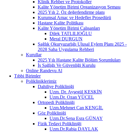
Klinik Rehber ve Protokoller
Kalite Yönetim Birimi Organizasyon Şeması
2025 Yılı 2. Öz değerlendirme planı
Kurumsal Amaç ve Hedefler Prosedürü
Hastane Kalite Politikası
Kalite Yönetim Birimi Çalışanları
Dilek TATLILIOĞLU
Meral DURGUN
Sağlık Okuryazarlığı Ulusal Eylem Planı 2025 -
2028 Saha Uygulama Rehberi
Kurullar
2025 Yılı Hastane Kalite Bölüm Sorumluları
İş Sağlığı Ve Güvenliği Kurulu
Online Randevu Al
Tıbbi Birimler
Polikliniklerimiz
Dahiliye Polikliniği
Uzm. Dr. Ayşegül KESKİN
Uzm.Dr. Ozan YÜCEL
Ortopedi Polikliniği
Uzm.Mehmet Can KENGİL
Göz Polikliniği
Uzm.Dr.Sena Esra GÜNAY
Fizik Tedavi Polikliniği
Uzm.Dr.Rabia DAYLAK