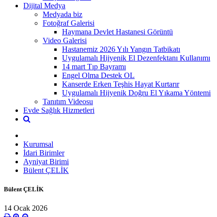
Dijital Medya
Medyada biz
Fotoğraf Galerisi
Haymana Devlet Hastanesi Görüntü
Video Galerisi
Hastanemiz 2026 Yılı Yangın Tatbikatı
Uygulamalı Hijyenik El Dezenfektanı Kullanımı
14 mart Tıp Bayramı
Engel Olma Destek OL
Kanserde Erken Teşhis Hayat Kurtarır
Uygulamalı Hijyenik Doğru El Yıkama Yöntemi
Tanıtım Videosu
Evde Sağlık Hizmetleri
Kurumsal
İdari Birimler
Ayniyat Birimi
Bülent ÇELİK
Bülent ÇELİK
14 Ocak 2026