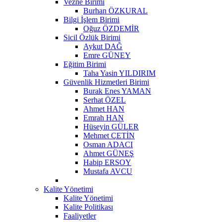
Vezne Birimi
Burhan ÖZKURAL
Bilgi İşlem Birimi
Oğuz ÖZDEMİR
Sicil Özlük Birimi
Aykut DAĞ
Emre GÜNEY
Eğitim Birimi
Taha Yasin YILDIRIM
Güvenlik Hizmetleri Birimi
Burak Enes YAMAN
Serhat ÖZEL
Ahmet HAN
Emrah HAN
Hüseyin GÜLER
Mehmet ÇETİN
Osman ADACI
Ahmet GÜNEŞ
Habip ERSOY
Mustafa AVCU
Kalite Yönetimi
Kalite Yönetimi
Kalite Politikası
Faaliyetler