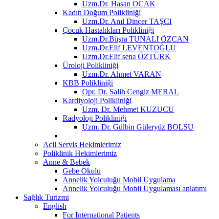
Uzm.Dr. Hasan OCAK
Kadın Doğum Polikliniği
Uzm.Dr. Anıl Dinçer TAŞCI
Çocuk Hastalıkları Polikliniği
Uzm.Dr.Büşra TUNALI ÖZCAN
Uzm.Dr.Elif LEVENTOĞLU
Uzm.Dr.Elif sena ÖZTÜRK
Üroloji Polikliniği
Uzm.Dr. Ahmet VARAN
KBB Polikliniği
Opr. Dr. Salih Cengiz MERAL
Kardiyoloji Polikliniği
Uzm. Dr. Mehmet KUZUCU
Radyoloji Polikliniği
Uzm. Dr. Gülbin Güleryüz BOLSU
Acil Servis Hekimlerimiz
Poliklinik Hekimlerimiz
Anne & Bebek
Gebe Okulu
Annelik Yolculuğu Mobil Uygulama
Annelik Yolculuğu Mobil Uygulaması anlatımı
Sağlık Turizmi
English
For International Patients