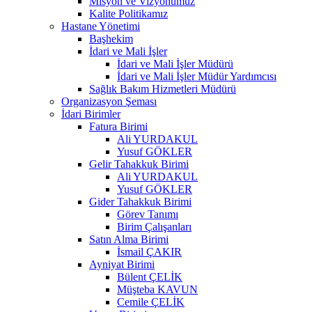
Misyon ve Vizyonumuz
Kalite Politikamız
Hastane Yönetimi
Başhekim
İdari ve Mali İşler
İdari ve Mali İşler Müdürü
İdari ve Mali İşler Müdür Yardımcısı
Sağlık Bakım Hizmetleri Müdürü
Organizasyon Şeması
İdari Birimler
Fatura Birimi
Ali YURDAKUL
Yusuf GÖKLER
Gelir Tahakkuk Birimi
Ali YURDAKUL
Yusuf GÖKLER
Gider Tahakkuk Birimi
Görev Tanımı
Birim Çalışanları
Satın Alma Birimi
İsmail ÇAKIR
Ayniyat Birimi
Bülent ÇELİK
Müşteba KAVUN
Cemile ÇELİK