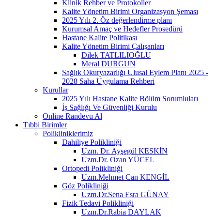
Klinik Rehber ve Protokoller
Kalite Yönetim Birimi Organizasyon Şeması
2025 Yılı 2. Öz değerlendirme planı
Kurumsal Amaç ve Hedefler Prosedürü
Hastane Kalite Politikası
Kalite Yönetim Birimi Çalışanları
Dilek TATLILIOĞLU
Meral DURGUN
Sağlık Okuryazarlığı Ulusal Eylem Planı 2025 -
2028 Saha Uygulama Rehberi
Kurullar
2025 Yılı Hastane Kalite Bölüm Sorumluları
İş Sağlığı Ve Güvenliği Kurulu
Online Randevu Al
Tıbbi Birimler
Polikliniklerimiz
Dahiliye Polikliniği
Uzm. Dr. Ayşegül KESKİN
Uzm.Dr. Ozan YÜCEL
Ortopedi Polikliniği
Uzm.Mehmet Can KENGİL
Göz Polikliniği
Uzm.Dr.Sena Esra GÜNAY
Fizik Tedavi Polikliniği
Uzm.Dr.Rabia DAYLAK