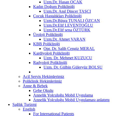
Uzm.Dr. Hasan OCAK
Kadın Doğum Polikliniği
Uzm.Dr. Anıl Dinçer TAŞCI
Çocuk Hastalıkları Polikliniği
Uzm.Dr.Büşra TUNALI ÖZCAN
Uzm.Dr.Elif LEVENTOĞLU
Uzm.Dr.Elif sena ÖZTÜRK
Üroloji Polikliniği
Uzm.Dr. Ahmet VARAN
KBB Polikliniği
Opr. Dr. Salih Cengiz MERAL
Kardiyoloji Polikliniği
Uzm. Dr. Mehmet KUZUCU
Radyoloji Polikliniği
Uzm. Dr. Gülbin Güleryüz BOLSU
Acil Servis Hekimlerimiz
Poliklinik Hekimlerimiz
Anne & Bebek
Gebe Okulu
Annelik Yolculuğu Mobil Uygulama
Annelik Yolculuğu Mobil Uygulaması anlatımı
Sağlık Turizmi
English
For International Patients