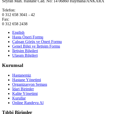
Seyran Mah. Hastane Cad. No: 14 06860 Haymana/ANKARA
Telefon:
0 312 658 3041 - 42
Fax:
0 312 658 2438
English
Hasta Öneri Formu
Çalışan Görüş ve Öneri Formu
Genel Bilgi ve İletişim Formu
İletişim Bilgileri
Ulaşım Bilgileri
Kurumsal
Hastanemiz
Hastane Yönetimi
Organizasyon Şeması
İdari Birimler
Kalite Yönetimi
Kurullar
Online Randevu Al
Tıbbi Birimler