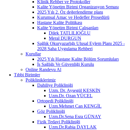
Klinik Rehber ve Protokoller
Kalite Yönetim Birimi Organizasyon Şeması
2025 Yılı 2. Öz değerlendirme planı
Kurumsal Amaç ve Hedefler Prosedürü
Hastane Kalite Politikası
Kalite Yönetim Birimi Çalışanları
Dilek TATLILIOĞLU
Meral DURGUN
Sağlık Okuryazarlığı Ulusal Eylem Planı 2025 -
2028 Saha Uygulama Rehberi
Kurullar
2025 Yılı Hastane Kalite Bölüm Sorumluları
İş Sağlığı Ve Güvenliği Kurulu
Online Randevu Al
Tıbbi Birimler
Polikliniklerimiz
Dahiliye Polikliniği
Uzm. Dr. Ayşegül KESKİN
Uzm.Dr. Ozan YÜCEL
Ortopedi Polikliniği
Uzm.Mehmet Can KENGİL
Göz Polikliniği
Uzm.Dr.Sena Esra GÜNAY
Fizik Tedavi Polikliniği
Uzm.Dr.Rabia DAYLAK