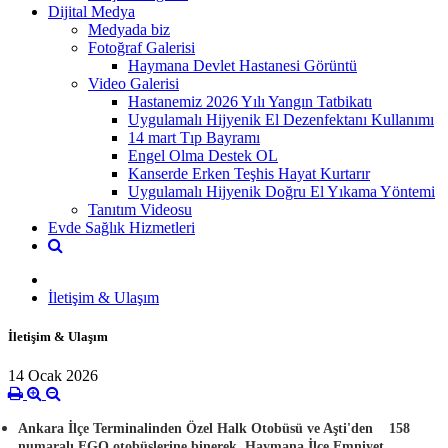
Dijital Medya
Medyada biz
Fotoğraf Galerisi
Haymana Devlet Hastanesi Görüntü
Video Galerisi
Hastanemiz 2026 Yılı Yangın Tatbikatı
Uygulamalı Hijyenik El Dezenfektanı Kullanımı
14 mart Tıp Bayramı
Engel Olma Destek OL
Kanserde Erken Teşhis Hayat Kurtarır
Uygulamalı Hijyenik Doğru El Yıkama Yöntemi
Tanıtım Videosu
Evde Sağlık Hizmetleri
İletişim & Ulaşım
İletişim & Ulaşım
14 Ocak 2026
Ankara İlçe Terminalinden Özel Halk Otobüsü ve Aşti'den
158
numaralı EGO otobüslerine
binerek Haymana İlçe Emniyet