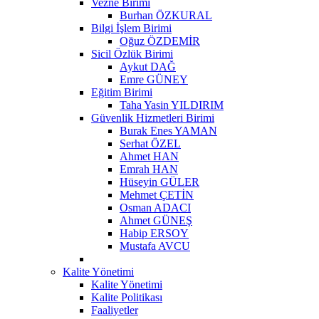
Vezne Birimi
Burhan ÖZKURAL
Bilgi İşlem Birimi
Oğuz ÖZDEMİR
Sicil Özlük Birimi
Aykut DAĞ
Emre GÜNEY
Eğitim Birimi
Taha Yasin YILDIRIM
Güvenlik Hizmetleri Birimi
Burak Enes YAMAN
Serhat ÖZEL
Ahmet HAN
Emrah HAN
Hüseyin GÜLER
Mehmet ÇETİN
Osman ADACI
Ahmet GÜNEŞ
Habip ERSOY
Mustafa AVCU
Kalite Yönetimi
Kalite Yönetimi
Kalite Politikası
Faaliyetler