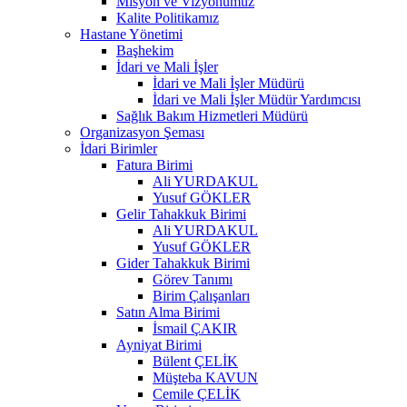
Misyon ve Vizyonumuz
Kalite Politikamız
Hastane Yönetimi
Başhekim
İdari ve Mali İşler
İdari ve Mali İşler Müdürü
İdari ve Mali İşler Müdür Yardımcısı
Sağlık Bakım Hizmetleri Müdürü
Organizasyon Şeması
İdari Birimler
Fatura Birimi
Ali YURDAKUL
Yusuf GÖKLER
Gelir Tahakkuk Birimi
Ali YURDAKUL
Yusuf GÖKLER
Gider Tahakkuk Birimi
Görev Tanımı
Birim Çalışanları
Satın Alma Birimi
İsmail ÇAKIR
Ayniyat Birimi
Bülent ÇELİK
Müşteba KAVUN
Cemile ÇELİK