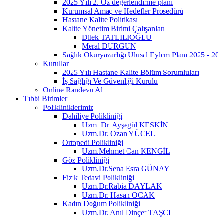
2025 Yılı 2. Öz değerlendirme planı
Kurumsal Amaç ve Hedefler Prosedürü
Hastane Kalite Politikası
Kalite Yönetim Birimi Çalışanları
Dilek TATLILIOĞLU
Meral DURGUN
Sağlık Okuryazarlığı Ulusal Eylem Planı 2025 - 
Kurullar
2025 Yılı Hastane Kalite Bölüm Sorumluları
İş Sağlığı Ve Güvenliği Kurulu
Online Randevu Al
Tıbbi Birimler
Polikliniklerimiz
Dahiliye Polikliniği
Uzm. Dr. Ayşegül KESKİN
Uzm.Dr. Ozan YÜCEL
Ortopedi Polikliniği
Uzm.Mehmet Can KENGİL
Göz Polikliniği
Uzm.Dr.Sena Esra GÜNAY
Fizik Tedavi Polikliniği
Uzm.Dr.Rabia DAYLAK
Uzm.Dr. Hasan OCAK
Kadın Doğum Polikliniği
Uzm.Dr. Anıl Dinçer TAŞCI