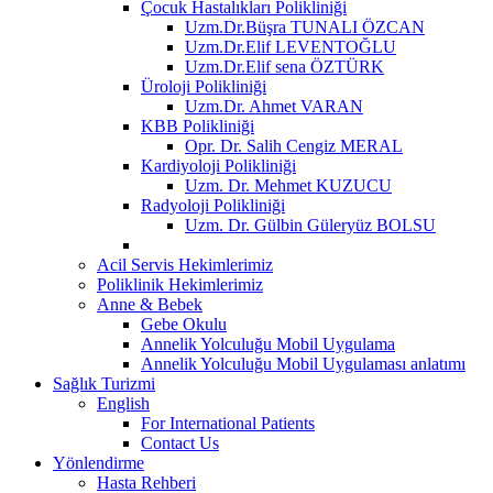
Çocuk Hastalıkları Polikliniği
Uzm.Dr.Büşra TUNALI ÖZCAN
Uzm.Dr.Elif LEVENTOĞLU
Uzm.Dr.Elif sena ÖZTÜRK
Üroloji Polikliniği
Uzm.Dr. Ahmet VARAN
KBB Polikliniği
Opr. Dr. Salih Cengiz MERAL
Kardiyoloji Polikliniği
Uzm. Dr. Mehmet KUZUCU
Radyoloji Polikliniği
Uzm. Dr. Gülbin Güleryüz BOLSU
Acil Servis Hekimlerimiz
Poliklinik Hekimlerimiz
Anne & Bebek
Gebe Okulu
Annelik Yolculuğu Mobil Uygulama
Annelik Yolculuğu Mobil Uygulaması anlatımı
Sağlık Turizmi
English
For International Patients
Contact Us
Yönlendirme
Hasta Rehberi