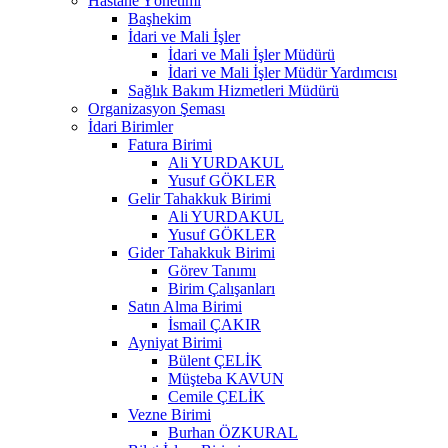
Hastane Yönetimi
Başhekim
İdari ve Mali İşler
İdari ve Mali İşler Müdürü
İdari ve Mali İşler Müdür Yardımcısı
Sağlık Bakım Hizmetleri Müdürü
Organizasyon Şeması
İdari Birimler
Fatura Birimi
Ali YURDAKUL
Yusuf GÖKLER
Gelir Tahakkuk Birimi
Ali YURDAKUL
Yusuf GÖKLER
Gider Tahakkuk Birimi
Görev Tanımı
Birim Çalışanları
Satın Alma Birimi
İsmail ÇAKIR
Ayniyat Birimi
Bülent ÇELİK
Müşteba KAVUN
Cemile ÇELİK
Vezne Birimi
Burhan ÖZKURAL