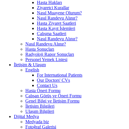
Hasta Hakları
Ziyaretçi Kurallar
Nasıl Muayene Olurum?
Nasıl Randevu Alınır?
Hasta Ziyaret Saatleri
Hasta Kayıt İşlemleri
Çalışma Saatleri
Nasıl Randevu Alınır?
Nasıl Randevu Alınır?
Hasta Sonuçları
Radyoloji Rapor Sonuçları
Personel Yemek Listesi
İletişim & Ulaşım
English
For International Patients
Our Doctors' CVs
Contact Us
Hasta Öneri Formu
Çalışan Görüş ve Öneri Formu
Genel Bilgi ve İletişim Formu
İletişim Bilgileri
Ulaşım Bilgileri
Dijital Medya
Medyada biz
Fotoğraf Galerisi