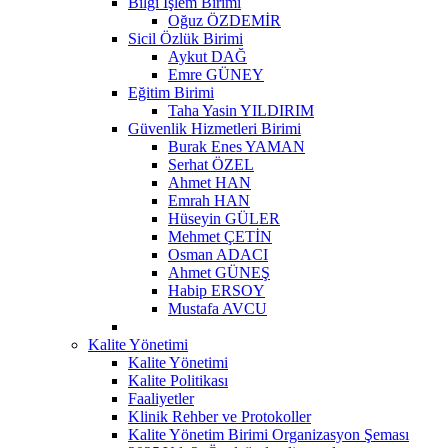
Bilgi İşlem Birimi
Oğuz ÖZDEMİR
Sicil Özlük Birimi
Aykut DAĞ
Emre GÜNEY
Eğitim Birimi
Taha Yasin YILDIRIM
Güvenlik Hizmetleri Birimi
Burak Enes YAMAN
Serhat ÖZEL
Ahmet HAN
Emrah HAN
Hüseyin GÜLER
Mehmet ÇETİN
Osman ADACI
Ahmet GÜNEŞ
Habip ERSOY
Mustafa AVCU
Kalite Yönetimi
Kalite Yönetimi
Kalite Politikası
Faaliyetler
Klinik Rehber ve Protokoller
Kalite Yönetim Birimi Organizasyon Şeması