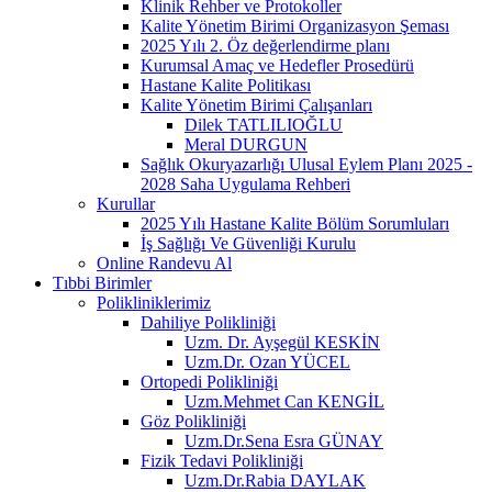
Klinik Rehber ve Protokoller
Kalite Yönetim Birimi Organizasyon Şeması
2025 Yılı 2. Öz değerlendirme planı
Kurumsal Amaç ve Hedefler Prosedürü
Hastane Kalite Politikası
Kalite Yönetim Birimi Çalışanları
Dilek TATLILIOĞLU
Meral DURGUN
Sağlık Okuryazarlığı Ulusal Eylem Planı 2025 -
2028 Saha Uygulama Rehberi
Kurullar
2025 Yılı Hastane Kalite Bölüm Sorumluları
İş Sağlığı Ve Güvenliği Kurulu
Online Randevu Al
Tıbbi Birimler
Polikliniklerimiz
Dahiliye Polikliniği
Uzm. Dr. Ayşegül KESKİN
Uzm.Dr. Ozan YÜCEL
Ortopedi Polikliniği
Uzm.Mehmet Can KENGİL
Göz Polikliniği
Uzm.Dr.Sena Esra GÜNAY
Fizik Tedavi Polikliniği
Uzm.Dr.Rabia DAYLAK