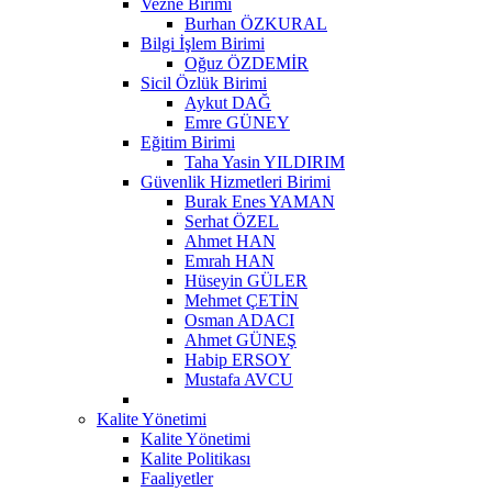
Vezne Birimi
Burhan ÖZKURAL
Bilgi İşlem Birimi
Oğuz ÖZDEMİR
Sicil Özlük Birimi
Aykut DAĞ
Emre GÜNEY
Eğitim Birimi
Taha Yasin YILDIRIM
Güvenlik Hizmetleri Birimi
Burak Enes YAMAN
Serhat ÖZEL
Ahmet HAN
Emrah HAN
Hüseyin GÜLER
Mehmet ÇETİN
Osman ADACI
Ahmet GÜNEŞ
Habip ERSOY
Mustafa AVCU
Kalite Yönetimi
Kalite Yönetimi
Kalite Politikası
Faaliyetler