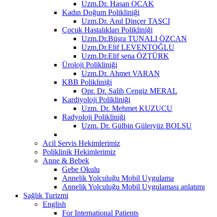
Uzm.Dr. Hasan OCAK
Kadın Doğum Polikliniği
Uzm.Dr. Anıl Dinçer TAŞCI
Çocuk Hastalıkları Polikliniği
Uzm.Dr.Büşra TUNALI ÖZCAN
Uzm.Dr.Elif LEVENTOĞLU
Uzm.Dr.Elif sena ÖZTÜRK
Üroloji Polikliniği
Uzm.Dr. Ahmet VARAN
KBB Polikliniği
Opr. Dr. Salih Cengiz MERAL
Kardiyoloji Polikliniği
Uzm. Dr. Mehmet KUZUCU
Radyoloji Polikliniği
Uzm. Dr. Gülbin Güleryüz BOLSU
Acil Servis Hekimlerimiz
Poliklinik Hekimlerimiz
Anne & Bebek
Gebe Okulu
Annelik Yolculuğu Mobil Uygulama
Annelik Yolculuğu Mobil Uygulaması anlatımı
Sağlık Turizmi
English
For International Patients