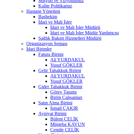
Misyon ve Vizyonumuz
Kalite Politikamız
Hastane Yönetimi
Başhekim
İdari ve Mali İşler
İdari ve Mali İşler Müdürü
İdari ve Mali İşler Müdür Yardımcısı
Sağlık Bakım Hizmetleri Müdürü
Organizasyon Şeması
İdari Birimler
Fatura Birimi
Ali YURDAKUL
Yusuf GÖKLER
Gelir Tahakkuk Birimi
Ali YURDAKUL
Yusuf GÖKLER
Gider Tahakkuk Birimi
Görev Tanımı
Birim Çalışanları
Satın Alma Birimi
İsmail ÇAKIR
Ayniyat Birimi
Bülent ÇELİK
Müşteba KAVUN
Cemile ÇELİK