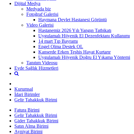
Dijital Medya
Medyada biz
Fotoğraf Galerisi
Haymana Devlet Hastanesi Görüntü
Video Galerisi
Hastanemiz 2026 Yılı Yangın Tatbikatı
Uygulamalı Hijyenik El Dezenfektanı Kullanımı
14 mart Tıp Bayramı
Engel Olma Destek OL
Kanserde Erken Teşhis Hayat Kurtarır
Uygulamalı Hijyenik Doğru El Yıkama Yöntemi
Tanıtım Videosu
Evde Sağlık Hizmetleri
Kurumsal
İdari Birimler
Gelir Tahakkuk Birimi
Fatura Birimi
Gelir Tahakkuk Birimi
Gider Tahakkuk Birimi
Satın Alma Birimi
Ayniyat Birimi