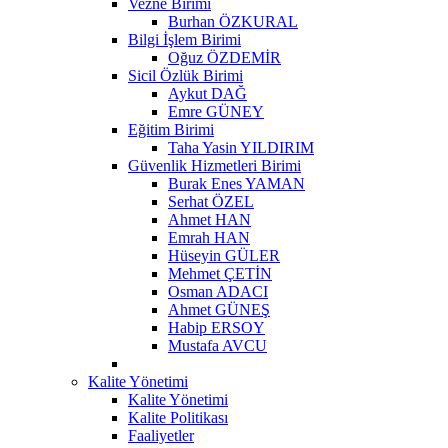
Vezne Birimi
Burhan ÖZKURAL
Bilgi İşlem Birimi
Oğuz ÖZDEMİR
Sicil Özlük Birimi
Aykut DAĞ
Emre GÜNEY
Eğitim Birimi
Taha Yasin YILDIRIM
Güvenlik Hizmetleri Birimi
Burak Enes YAMAN
Serhat ÖZEL
Ahmet HAN
Emrah HAN
Hüseyin GÜLER
Mehmet ÇETİN
Osman ADACI
Ahmet GÜNEŞ
Habip ERSOY
Mustafa AVCU
Kalite Yönetimi
Kalite Yönetimi
Kalite Politikası
Faaliyetler