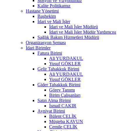
Misyon ve Vizyonumuz
Kalite Politikamız
Hastane Yönetimi
Başhekim
İdari ve Mali İşler
İdari ve Mali İşler Müdürü
İdari ve Mali İşler Müdür Yardımcısı
Sağlık Bakım Hizmetleri Müdürü
Organizasyon Şeması
İdari Birimler
Fatura Birimi
Ali YURDAKUL
Yusuf GÖKLER
Gelir Tahakkuk Birimi
Ali YURDAKUL
Yusuf GÖKLER
Gider Tahakkuk Birimi
Görev Tanımı
Birim Çalışanları
Satın Alma Birimi
İsmail ÇAKIR
Ayniyat Birimi
Bülent ÇELİK
Müşteba KAVUN
Cemile ÇELİK