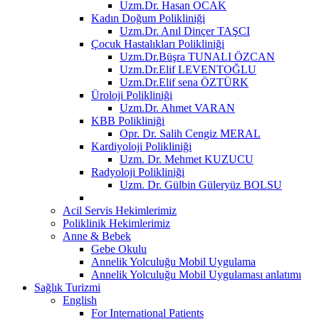
Uzm.Dr. Hasan OCAK
Kadın Doğum Polikliniği
Uzm.Dr. Anıl Dinçer TAŞCI
Çocuk Hastalıkları Polikliniği
Uzm.Dr.Büşra TUNALI ÖZCAN
Uzm.Dr.Elif LEVENTOĞLU
Uzm.Dr.Elif sena ÖZTÜRK
Üroloji Polikliniği
Uzm.Dr. Ahmet VARAN
KBB Polikliniği
Opr. Dr. Salih Cengiz MERAL
Kardiyoloji Polikliniği
Uzm. Dr. Mehmet KUZUCU
Radyoloji Polikliniği
Uzm. Dr. Gülbin Güleryüz BOLSU
Acil Servis Hekimlerimiz
Poliklinik Hekimlerimiz
Anne & Bebek
Gebe Okulu
Annelik Yolculuğu Mobil Uygulama
Annelik Yolculuğu Mobil Uygulaması anlatımı
Sağlık Turizmi
English
For International Patients