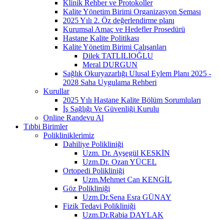
Klinik Rehber ve Protokoller
Kalite Yönetim Birimi Organizasyon Şeması
2025 Yılı 2. Öz değerlendirme planı
Kurumsal Amaç ve Hedefler Prosedürü
Hastane Kalite Politikası
Kalite Yönetim Birimi Çalışanları
Dilek TATLILIOĞLU
Meral DURGUN
Sağlık Okuryazarlığı Ulusal Eylem Planı 2025 -
2028 Saha Uygulama Rehberi
Kurullar
2025 Yılı Hastane Kalite Bölüm Sorumluları
İş Sağlığı Ve Güvenliği Kurulu
Online Randevu Al
Tıbbi Birimler
Polikliniklerimiz
Dahiliye Polikliniği
Uzm. Dr. Ayşegül KESKİN
Uzm.Dr. Ozan YÜCEL
Ortopedi Polikliniği
Uzm.Mehmet Can KENGİL
Göz Polikliniği
Uzm.Dr.Sena Esra GÜNAY
Fizik Tedavi Polikliniği
Uzm.Dr.Rabia DAYLAK