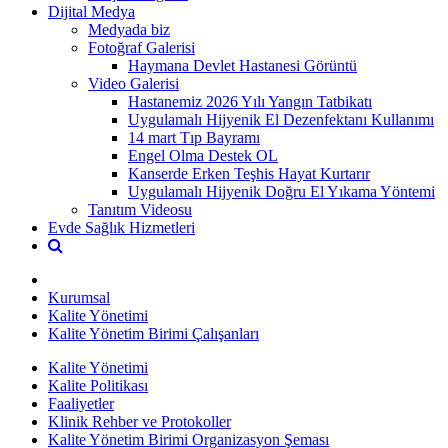
Dijital Medya
Medyada biz
Fotoğraf Galerisi
Haymana Devlet Hastanesi Görüntü
Video Galerisi
Hastanemiz 2026 Yılı Yangın Tatbikatı
Uygulamalı Hijyenik El Dezenfektanı Kullanımı
14 mart Tıp Bayramı
Engel Olma Destek OL
Kanserde Erken Teşhis Hayat Kurtarır
Uygulamalı Hijyenik Doğru El Yıkama Yöntemi
Tanıtım Videosu
Evde Sağlık Hizmetleri
Kurumsal
Kalite Yönetimi
Kalite Yönetim Birimi Çalışanları
Kalite Yönetimi
Kalite Politikası
Faaliyetler
Klinik Rehber ve Protokoller
Kalite Yönetim Birimi Organizasyon Şeması